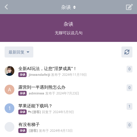
杂谈
杂谈
无聊可以说几句
最新回复
全新AI玩法，让您“淫梦成真”！
0
0
条
jinwandafeiji
发布于
2024年11月19日
杂谈
露营到一半遇到熊怎么办
0
0
条
A
adminwa
发布于
2024年7月23日
杂谈
苹果还能下载吗？
1
1
条
1
[游客]
回复于
2024年5月9日
杂谈
有没有梯子
0
0
条
[游客]
发布于
2024年4月13日
杂谈